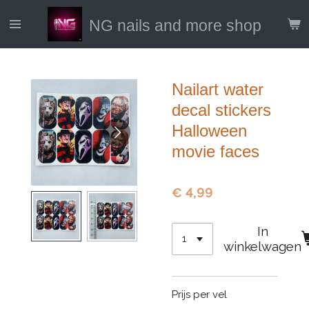
Ga
NG nails and more shop
direct
naar
de
hoofdinhoud
Nailart water
decal stickers
Halloween
movie faces
€ 4,99
In
winkelwagen
Prijs per vel