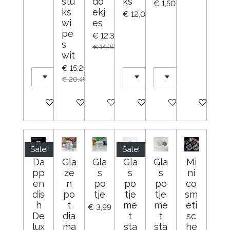
stu
do
ks
€ 1,50
ks
ekj
€ 12,00
wi
es
pe
€ 12,39
s
€ 14,99
wit
€ 15,29
€ 20,49
In winkelwagen
In winkelwagen
In winkelwagen
In winkelwagen
In winkelwagen
In winkelw
Sale!
Sale!
Da
Gla
Gla
Gla
Gla
Mi
pp
ze
s
s
s
ni
en
n
po
po
po
co
dis
po
tje
tje
tje
sm
h
t
me
me
eti
€ 3,99
De
dia
t
t
sc
lux
ma
sta
sta
he