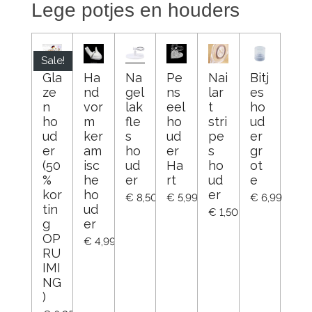
Lege potjes en houders
Sale!
Gla
Ha
Na
Pe
Nai
Bitj
ze
nd
gel
ns
lar
es
n
vor
lak
eel
t
ho
ho
m
fle
ho
stri
ud
ud
ker
s
ud
pe
er
er
am
ho
er
s
gr
(50
isc
ud
Ha
ho
ot
%
he
er
rt
ud
e
kor
ho
er
€ 8,50
€ 5,99
€ 6,99
tin
ud
€ 1,50
g
er
OP
€ 4,99
RU
IMI
NG
)