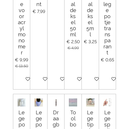
e
nt
al
al
leg
vo
de
de
e
€ 7,99
or
ks
ks
po
acr
el
el
tje
yl
50
5m
tra
mo
ml
l
ns
no
pa
€ 2,50
€ 3,25
me
ran
€ 4,99
r
t
€ 9,99
€ 0,65
€ 13,50
In winkelwagen
In winkelwagen
In winkelwagen
In winkelwagen
In winkelwagen
In winkelw
Le
Le
Dr
To
Le
Le
ge
ge
aa
ol
ge
ge
po
po
gb
bo
tip
sp