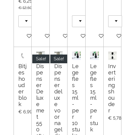
€ 6,25
€ 12,50
In winkelwagen
In winkelwagen
In winkelwagen
In winkelwagen
In winkelwagen
In winkelw
Sale!
Sale!
Bitj
Dis
Dis
Le
Le
Inv
es
pe
pe
ge
ge
ert
ho
ns
ns
fle
fle
eri
ud
er
er
s
s
ng
er
De
del
15
15
sh
blo
lux
ux
ml
ml
ou
k
e
e
-
-
de
me
vo
pe
pe
r
€ 6,99
t
or
r
r
€ 5,78
55
na
10
stu
0
gel
stu
k