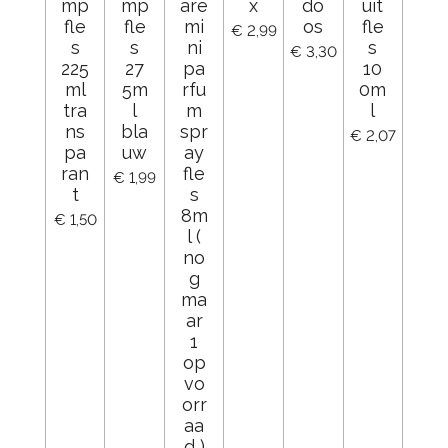
mp
mp
are
x
do
uit
fle
fle
mi
os
fle
€ 2,99
s
s
ni
s
€ 3,30
225
27
pa
10
ml
5m
rfu
0m
tra
l
m
l
ns
bla
spr
€ 2,07
pa
uw
ay
ran
fle
€ 1,99
t
s
8m
€ 1,50
l (
no
g
ma
ar
1
op
vo
orr
aa
d )