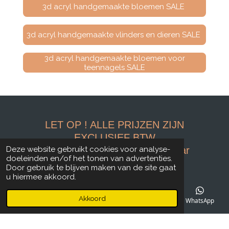
3d acryl handgemaakte bloemen SALE
3d acryl handgemaakte vlinders en dieren SALE
3d acryl handgemaakte bloemen voor
teennagels SALE
LET OP ! ALLE PRIJZEN ZIJN
EXCLUSIEF BTW
Kortingen kunnen niet met elkaar
Deze website gebruikt cookies voor analyse-
doeleinden en/of het tonen van advertenties.
gecombineerd worden.
Door gebruik te blijven maken van de site gaat
Bezorgen binnen 3 werkdagen.
u hiermee akkoord.
Hou er rekening mee dat de bezorgtijd
Akkoord
kan afwijken en
E-mailadres
Telefoonnummer
Facebook
WhatsApp
langer duren rond de vakantie periode
en feestdagen