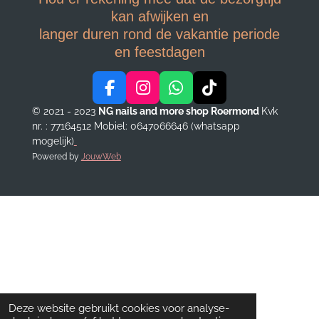
kan afwijken en
langer duren rond de vakantie periode
en feestdagen
F
I
W
T
a
n
h
i
© 2021 - 2023
NG nails and more shop Roermond
Kvk
c
s
a
k
nr. : 77164512
Mobiel: 0647066646 (whatsapp
e
t
t
T
mogelijk)
b
a
s
o
Powered by
JouwWeb
o
g
A
k
o
r
p
k
a
p
m
Deze website gebruikt cookies voor analyse-