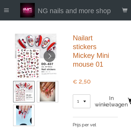
Ga
NG nails and more shop
direct
naar
de
hoofdinhoud
Nailart
stickers
Mickey Mini
mouse 01
€ 2,50
In
winkelwagen
Prijs per vel