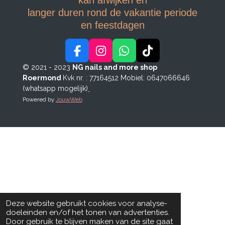
kan afwijken en
langer duren rond de vakantie periode
en feestdagen
F
I
W
T
a
n
h
i
© 2021 - 2023
NG nails and more shop
c
s
a
k
Roermond
Kvk nr. : 77164512
Mobiel: 0647066646
e
t
t
T
(whatsapp mogelijk)
b
a
s
o
Powered by
JouwWeb
o
g
A
k
o
r
p
k
a
p
m
Deze website gebruikt cookies voor analyse-
doeleinden en/of het tonen van advertenties.
Door gebruik te blijven maken van de site gaat