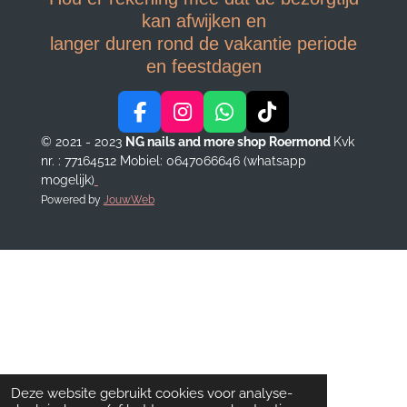
kan afwijken en
langer duren rond de vakantie periode
en feestdagen
F
I
W
T
a
n
h
i
© 2021 - 2023
NG nails and more shop Roermond
Kvk
c
s
a
k
nr. : 77164512
Mobiel: 0647066646 (whatsapp
e
t
t
T
mogelijk)
b
a
s
o
Powered by
JouwWeb
o
g
A
k
o
r
p
k
a
p
m
Deze website gebruikt cookies voor analyse-