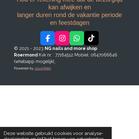
kan afwijken en
langer duren rond de vakantie periode
en feestdagen
F
I
W
T
a
n
h
i
© 2021 - 2023
NG nails and more shop
c
s
a
k
Roermond
Kvk nr. : 77164512
Mobiel: 0647066646
e
t
t
T
(whatsapp mogelijk)
b
a
s
o
Powered by
JouwWeb
o
g
A
k
o
r
p
k
a
p
m
Deze website gebruikt cookies voor analyse-