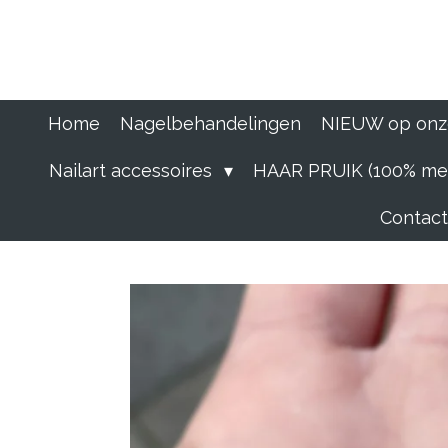
Ga
direct
naar
de
hoofdinhoud
Home
Nagelbehandelingen
NIEUW op onz
Nailart accessoires
HAAR PRUIK (100% men
Contact