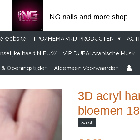
NG nails and more shop
e website
TPO/HEMA VRIJ PRODUCTEN
ACT
selijke haar) NIEUW
VIP DUBAI Arabische Musk
 & Openingstijden
Algemeen Voorwaarden
3D acryl h
bloemen 186
Sale!