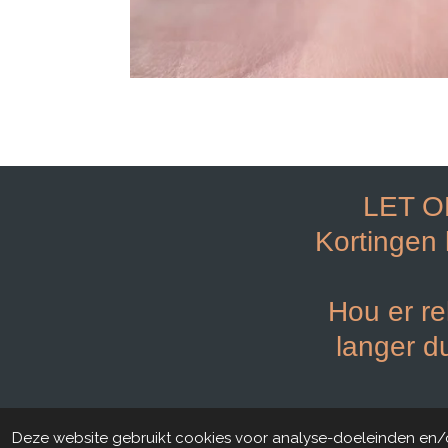
LET O
Kortingen
Hou er re
langer d
© 2021 - 2023
NG nails and more shop Roer
Deze website gebruikt cookies voor analyse-doeleinden en/of