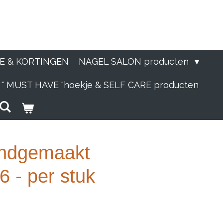
IE & KORTINGEN
NAGEL SALON producten
" MUST HAVE "hoekje & SELF CARE producten
andgemaakt
 - per stuk