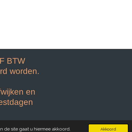
EF BTW
rd worden.
fwijken en
eestdagen
Powered by
JouwWeb
n de site gaat u hiermee akkoord.
Akkoord