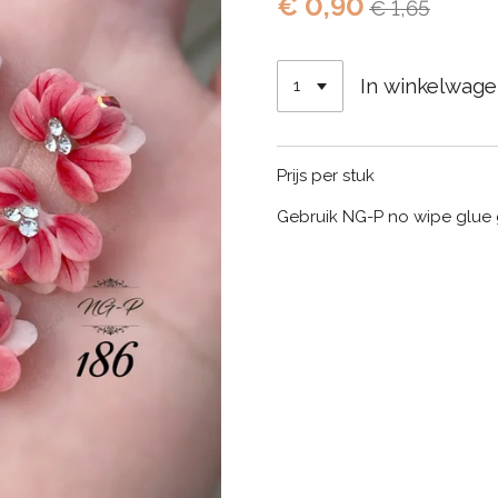
€ 0,90
€ 1,65
In winkelwag
Prijs per stuk
Gebruik NG-P no wipe glue 