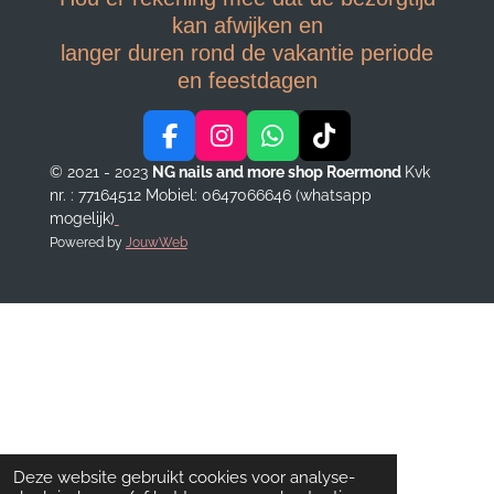
kan afwijken en
langer duren rond de vakantie periode
en feestdagen
F
I
W
T
a
n
h
i
© 2021 - 2023
NG nails and more shop Roermond
Kvk
c
s
a
k
nr. : 77164512
Mobiel: 0647066646 (whatsapp
e
t
t
T
mogelijk)
b
a
s
o
Powered by
JouwWeb
o
g
A
k
o
r
p
k
a
p
m
Deze website gebruikt cookies voor analyse-