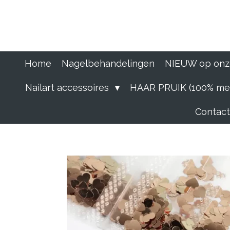
Ga
direct
naar
de
hoofdinhoud
Home
Nagelbehandelingen
NIEUW op onz
Nailart accessoires
HAAR PRUIK (100% men
Contact