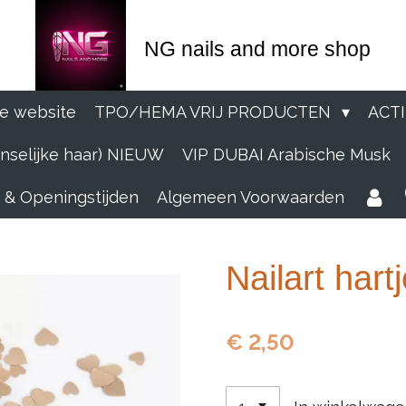
NG nails and more shop
e website
TPO/HEMA VRIJ PRODUCTEN
ACT
selijke haar) NIEUW
VIP DUBAI Arabische Musk
 & Openingstijden
Algemeen Voorwaarden
Nailart hart
€ 2,50