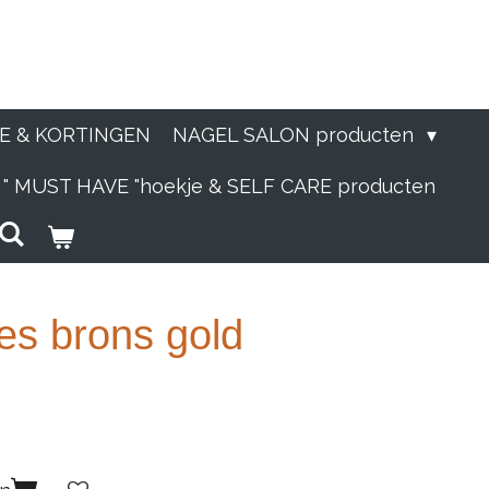
IE & KORTINGEN
NAGEL SALON producten
" MUST HAVE "hoekje & SELF CARE producten
jes brons gold