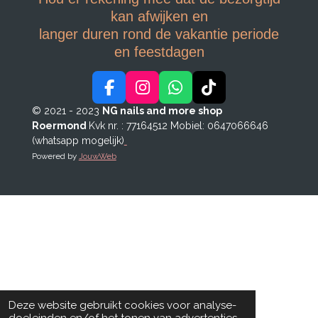
kan afwijken en
langer duren rond de vakantie periode
en feestdagen
F
I
W
T
a
n
h
i
© 2021 - 2023
NG nails and more shop
c
s
a
k
Roermond
Kvk nr. : 77164512
Mobiel: 0647066646
e
t
t
T
(whatsapp mogelijk)
b
a
s
o
Powered by
JouwWeb
o
g
A
k
o
r
p
k
a
p
m
Deze website gebruikt cookies voor analyse-