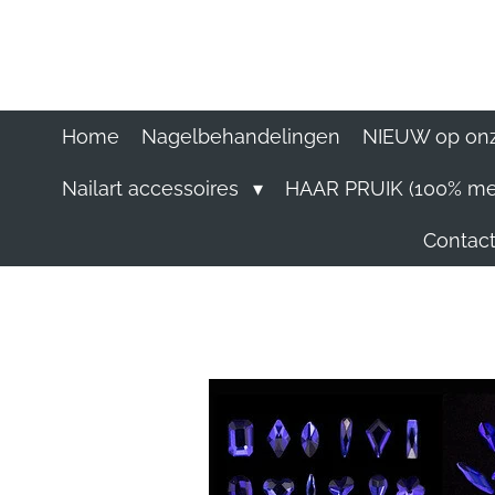
Ga
direct
naar
de
hoofdinhoud
Home
Nagelbehandelingen
NIEUW op onz
Nailart accessoires
HAAR PRUIK (100% me
Contact