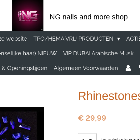
NG nails and more shop
e website
TPO/HEMA VRIJ PRODUCTEN
ACTI
nselijke haar) NIEUW
VIP DUBAI Arabische Musk
 & Openingstijden
Algemeen Voorwaarden
Rhinestones
€ 29,99