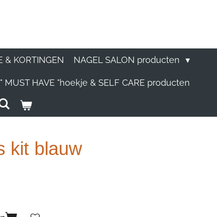
E & KORTINGEN
NAGEL SALON producten
" MUST HAVE "hoekje & SELF CARE producten
 kit blauw