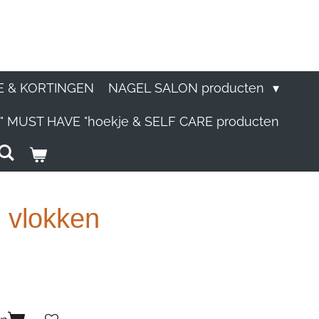
E & KORTINGEN
NAGEL SALON producten
" MUST HAVE "hoekje & SELF CARE producten
 vlokken