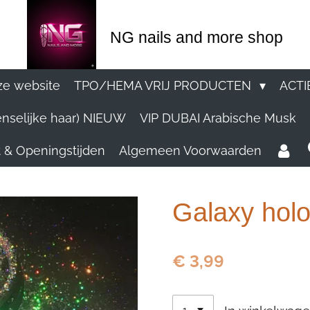
NG nails and more shop
e website
TPO/HEMA VRIJ PRODUCTEN
ACTI
nselijke haar) NIEUW
VIP DUBAI Arabische Musk
 & Openingstijden
Algemeen Voorwaarden
Galaxy holo
€ 3,99