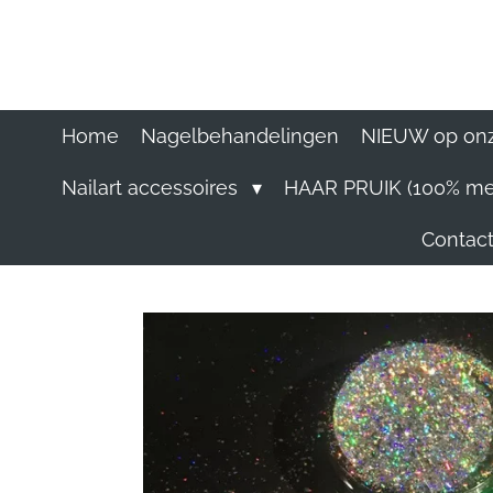
Ga
direct
naar
de
hoofdinhoud
Home
Nagelbehandelingen
NIEUW op onz
Nailart accessoires
HAAR PRUIK (100% me
Contact