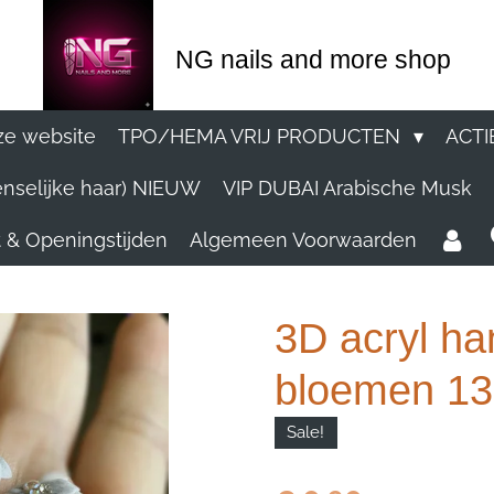
NG nails and more shop
e website
TPO/HEMA VRIJ PRODUCTEN
ACTI
nselijke haar) NIEUW
VIP DUBAI Arabische Musk
 & Openingstijden
Algemeen Voorwaarden
3D acryl h
bloemen 132
Sale!