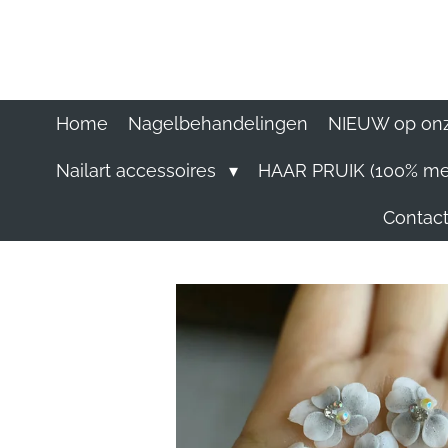
Ga
direct
naar
de
hoofdinhoud
Home
Nagelbehandelingen
NIEUW op onz
Nailart accessoires
HAAR PRUIK (100% me
Contact