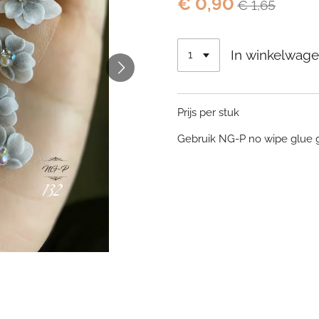
€ 0,90
€ 1,65
In winkelwag
Prijs per stuk
Gebruik NG-P no wipe glue 