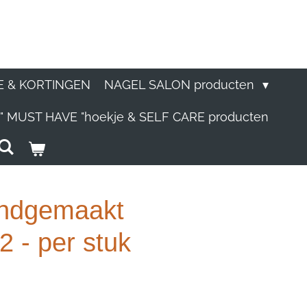
E & KORTINGEN
NAGEL SALON producten
" MUST HAVE "hoekje & SELF CARE producten
andgemaakt
 - per stuk