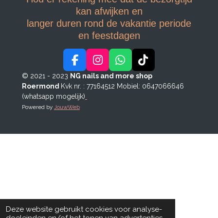
kan afwijken en
langer duren rond de vakantie periode
en feestdagen
F
I
W
T
a
n
h
i
© 2021 - 2023
NG nails and more shop
c
s
a
k
Roermond
Kvk nr. : 77164512
Mobiel: 0647066646
e
t
t
T
(whatsapp mogelijk)
b
a
s
o
Powered by
JouwWeb
o
g
A
k
o
r
p
k
a
p
m
Deze website gebruikt cookies voor analyse-