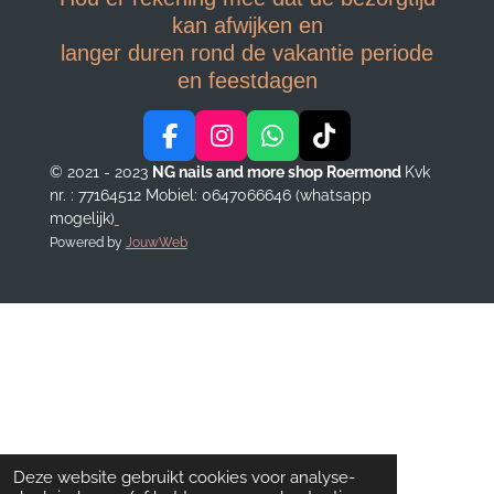
kan afwijken en
langer duren rond de vakantie periode
en feestdagen
F
I
W
T
a
n
h
i
© 2021 - 2023
NG nails and more shop Roermond
Kvk
c
s
a
k
nr. : 77164512
Mobiel: 0647066646 (whatsapp
e
t
t
T
mogelijk)
b
a
s
o
Powered by
JouwWeb
o
g
A
k
o
r
p
k
a
p
m
Deze website gebruikt cookies voor analyse-