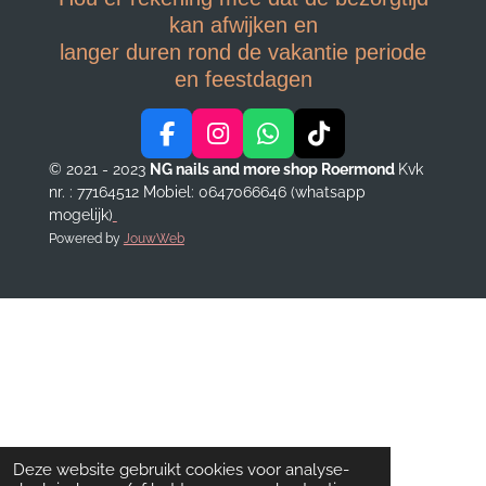
kan afwijken en
langer duren rond de vakantie periode
en feestdagen
F
I
W
T
a
n
h
i
© 2021 - 2023
NG nails and more shop Roermond
Kvk
c
s
a
k
nr. : 77164512
Mobiel: 0647066646 (whatsapp
e
t
t
T
mogelijk)
b
a
s
o
Powered by
JouwWeb
o
g
A
k
o
r
p
k
a
p
m
Deze website gebruikt cookies voor analyse-