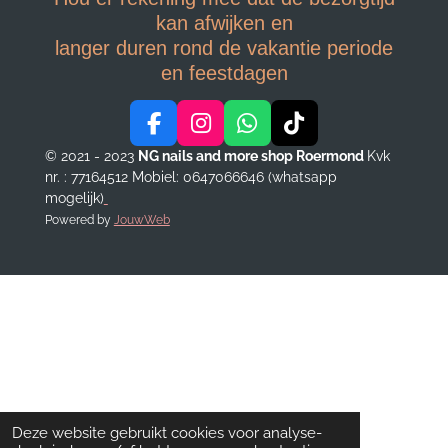
kan afwijken en
langer duren rond de vakantie periode
en feestdagen
F
I
W
T
a
n
h
i
© 2021 - 2023
NG nails and more shop Roermond
Kvk
c
s
a
k
nr. : 77164512
Mobiel: 0647066646 (whatsapp
e
t
t
T
mogelijk)
b
a
s
o
Powered by
JouwWeb
o
g
A
k
o
r
p
k
a
p
m
Deze website gebruikt cookies voor analyse-