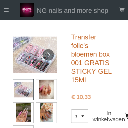
Ga
NG nails and more shop
direct
naar
de
hoofdinhoud
Transfer
folie's
bloemen box
001 GRATIS
STICKY GEL
15ML
€ 10,33
In
winkelwagen