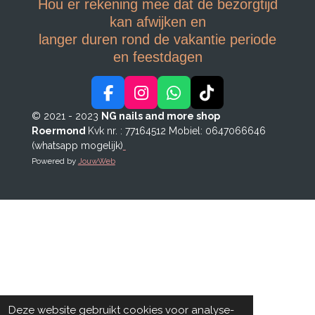
Hou er rekening mee dat de bezorgtijd
kan afwijken en
langer duren rond de vakantie periode
en feestdagen
F
I
W
T
a
n
h
i
© 2021 - 2023
NG nails and more shop
c
s
a
k
Roermond
Kvk nr. : 77164512
Mobiel: 0647066646
e
t
t
T
(whatsapp mogelijk)
b
a
s
o
Powered by
JouwWeb
o
g
A
k
o
r
p
k
a
p
m
Deze website gebruikt cookies voor analyse-