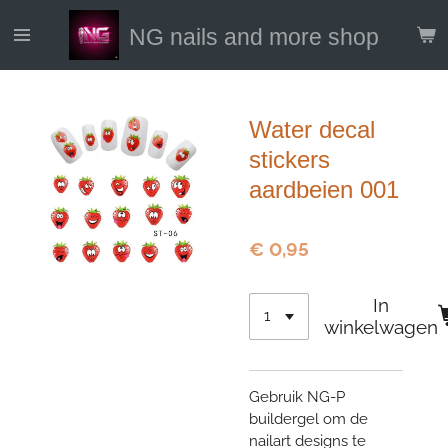
Ga
NG nails and more shop
direct
naar
de
hoofdinhoud
Water decal
stickers
aardbeien 001
€ 0,95
In
winkelwagen
Gebruik NG-P
buildergel om de
nailart designs te