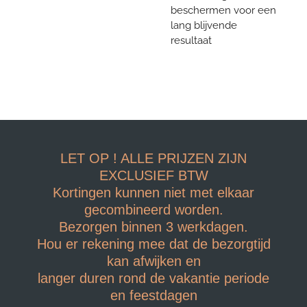
beschermen voor een
lang blijvende
resultaat
LET OP ! ALLE PRIJZEN ZIJN
EXCLUSIEF BTW
Kortingen kunnen niet met elkaar
gecombineerd worden.
Bezorgen binnen 3 werkdagen.
Hou er rekening mee dat de bezorgtijd
kan afwijken en
langer duren rond de vakantie periode
en feestdagen