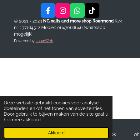
F
I
W
T
a
n
h
i
© 2021 - 2023
NG nails and more shop Roermond
Kvk
c
s
a
k
nr. : 77164512
Mobiel: 0647066646 (whatsapp
e
t
t
T
mogelijk)
b
a
s
o
Powered by
JouwWeb
o
g
A
k
o
r
p
k
a
p
m
Deze website gebruikt cookies voor analyse-
doeleinden en/of het tonen van advertenties.
Door gebruik te blijven maken van de site gaat u
hiermee akkoord.
Akkoord
E-mailadres
Telefoonnummer
Facebook
Wh