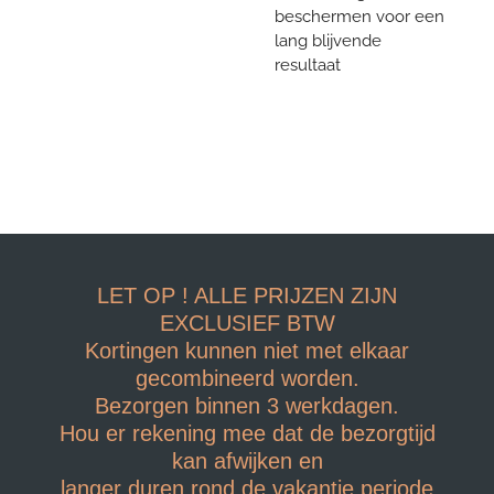
beschermen voor een
lang blijvende
resultaat
LET OP ! ALLE PRIJZEN ZIJN
EXCLUSIEF BTW
Kortingen kunnen niet met elkaar
gecombineerd worden.
Bezorgen binnen 3 werkdagen.
Hou er rekening mee dat de bezorgtijd
kan afwijken en
langer duren rond de vakantie periode