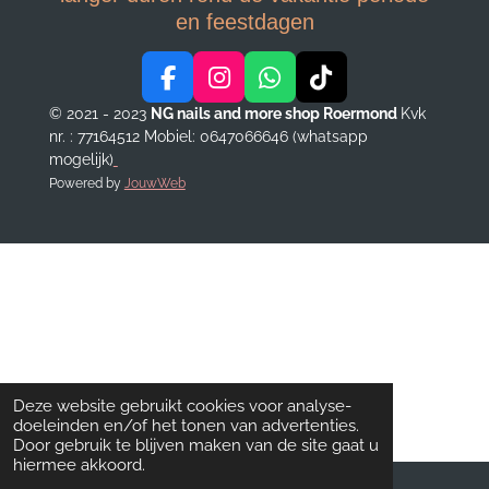
en feestdagen
F
I
W
T
a
n
h
i
© 2021 - 2023
NG nails and more shop Roermond
Kvk
c
s
a
k
nr. : 77164512
Mobiel: 0647066646 (whatsapp
e
t
t
T
mogelijk)
b
a
s
o
Powered by
JouwWeb
o
g
A
k
o
r
p
k
a
p
m
Deze website gebruikt cookies voor analyse-
doeleinden en/of het tonen van advertenties.
Door gebruik te blijven maken van de site gaat u
hiermee akkoord.