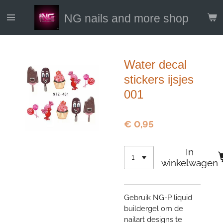
Ga
NG nails and more shop
direct
naar
de
hoofdinhoud
Water decal
stickers ijsjes
001
€ 0,95
In
winkelwagen
Gebruik NG-P liquid
buildergel om de
nailart designs te