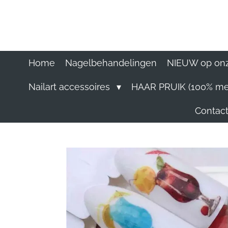
Ga
direct
naar
de
hoofdinhoud
Home
Nagelbehandelingen
NIEUW op onz
Nailart accessoires
HAAR PRUIK (100% me
Contact