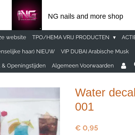
NG nails and more shop
e website
TPO/HEMA VRIJ PRODUCTEN
ACTI
nselijke haar) NIEUW
VIP DUBAI Arabische Musk
 & Openingstijden
Algemeen Voorwaarden
Water decal
001
€ 0,95