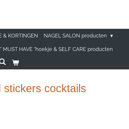
E & KORTINGEN
NAGEL SALON producten
" MUST HAVE "hoekje & SELF CARE producten
 stickers cocktails