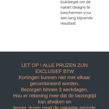
buildergel om de
nailart designs te
beschermen voor
een lang blijvende
resultaat
LET OP ! ALLE PRIJZEN ZIJN
EXCLUSIEF BTW
Kortingen kunnen niet met elkaar
gecombineerd worden.
Bezorgen binnen 3 werkdagen.
Hou er rekening mee dat de bezorgtijd
kan afwijken en
langer duren rond de vakantie periode