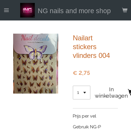
Ga
NG nails and more shop
direct
naar
de
hoofdinhoud
Nailart
stickers
vlinders 004
€ 2,75
In
winkelwagen
Prijs per vel
Gebruik NG-P