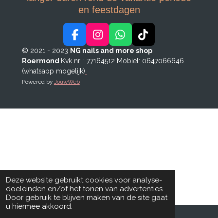
en feestdagen
F
I
W
T
a
n
h
i
© 2021 - 2023
NG nails and more shop
c
s
a
k
Roermond
Kvk nr. : 77164512
Mobiel: 0647066646
e
t
t
T
(whatsapp mogelijk)
b
a
s
o
Powered by
JouwWeb
o
g
A
k
o
r
p
k
a
p
m
Deze website gebruikt cookies voor analyse-
doeleinden en/of het tonen van advertenties.
Door gebruik te blijven maken van de site gaat
u hiermee akkoord.