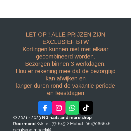
LET OP ! ALLE PRIJZEN ZIJN
EXCLUSIEF BTW
Kortingen kunnen niet met elkaar
gecombineerd worden.
Bezorgen binnen 3 werkdagen.
Hou er rekening mee dat de bezorgtijd
kan afwijken en
langer duren rond de vakantie periode
en feestdagen
F
I
W
T
a
n
h
i
© 2021 - 2023
NG nails and more shop
c
s
a
k
Roermond
Kvk nr. : 77164512
Mobiel: 0647066646
e
t
t
T
(whatsapp mogelijk)