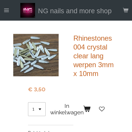
Ga
NG nails and more shop
direct
naar
de
hoofdinhoud
Rhinestones
004 crystal
clear lang
werpen 3mm
x 10mm
€ 3,50
In
winkelwagen