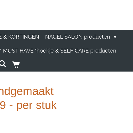
E & KORTINGEN
NAGEL SALON producten
" MUST HAVE "hoekje & SELF CARE producten
andgemaakt
 - per stuk