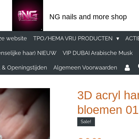
NG nails and more shop
e website
TPO/HEMA VRIJ PRODUCTEN
ACTI
nselijke haar) NIEUW
VIP DUBAI Arabische Musk
 & Openingstijden
Algemeen Voorwaarden
3D acryl h
bloemen 019
Sale!