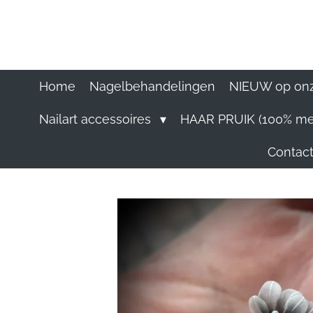
Ga
direct
naar
de
hoofdinhoud
Home
Nagelbehandelingen
NIEUW op onz
Nailart accessoires
HAAR PRUIK (100% me
Contact