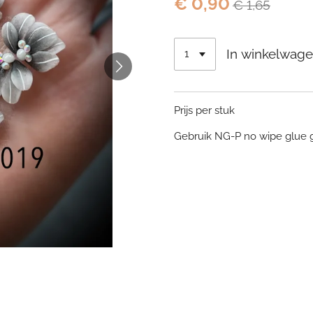
€ 0,90
€ 1,65
In winkelwag
Prijs per stuk
Gebruik NG-P no wipe glue 