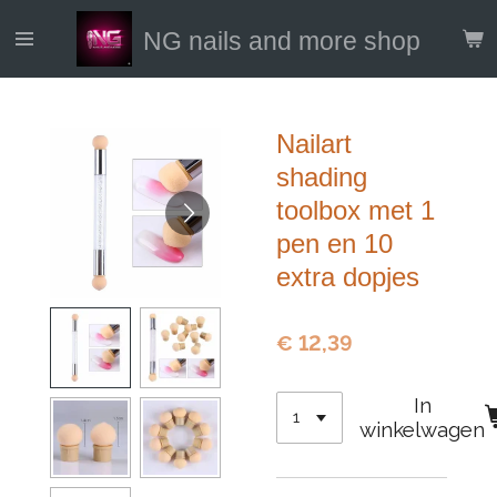
Ga
NG nails and more shop
direct
naar
de
hoofdinhoud
Nailart
shading
toolbox met 1
pen en 10
extra dopjes
€ 12,39
In
winkelwagen