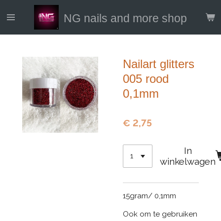
Ga
NG nails and more shop
direct
naar
de
hoofdinhoud
Nailart glitters
005 rood
0,1mm
€ 2,75
In
winkelwagen
15gram/ 0,1mm
Ook om te gebruiken