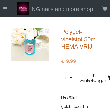
Ga
NG nails and more shop
direct
naar
de
hoofdinhoud
Polygel-
vloeistof 50ml
HEMA VRIJ
€ 9,99
In
winkelwagen
Fles 50ml
gefabriceerd in