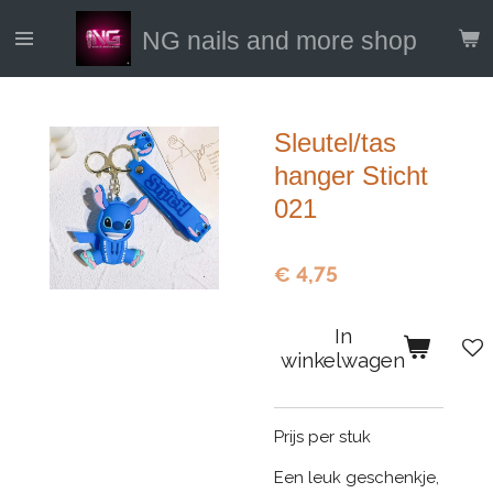
Ga
NG nails and more shop
direct
naar
de
hoofdinhoud
Sleutel/tas
hanger Sticht
021
€ 4,75
In
winkelwagen
Prijs per stuk
Een leuk geschenkje,