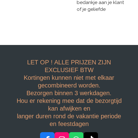
bedankje aan je klant
of je geliefde
LET OP ! ALLE PRIJZEN ZIJN
EXCLUSIEF BTW
Kortingen kunnen niet met elkaar
gecombineerd worden.
Bezorgen binnen 3 werkdagen.
Hou er rekening mee dat de bezorgtijd
kan afwijken en
langer duren rond de vakantie periode
en feestdagen