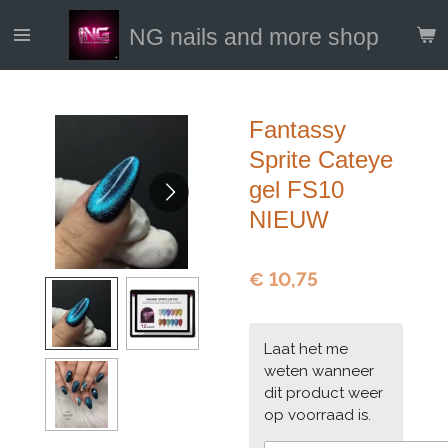
Ga
NG nails and more shop
direct
naar
de
hoofdinhoud
Fantassy
Sprite Cateye
gel FS10
NIEUW
€ 10,75
Laat het me
weten wanneer
dit product weer
op voorraad is.