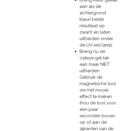
Breng kleur gellak
aan als de
achtergrond
kleur( beste
resultaat op
zwart) en laten
uitharden onder
de UV-led lamp.
Breng nu de
cateye gel lak
aan maar NIET
uitharden
Gebruik de
magnetische tool
om het mooie
effect te maken.
(hou de tool voor
een paar
seconden boven
op of aan de
zijkanten van de