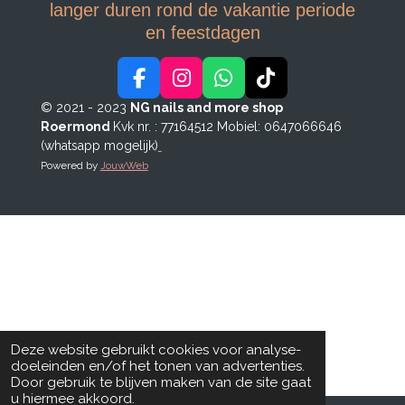
langer duren rond de vakantie periode
en feestdagen
F
I
W
T
a
n
h
i
© 2021 - 2023
NG nails and more shop
c
s
a
k
Roermond
Kvk nr. : 77164512
Mobiel: 0647066646
e
t
t
T
(whatsapp mogelijk)
b
a
s
o
Powered by
JouwWeb
o
g
A
k
o
r
p
k
a
p
m
Deze website gebruikt cookies voor analyse-
doeleinden en/of het tonen van advertenties.
Door gebruik te blijven maken van de site gaat
u hiermee akkoord.