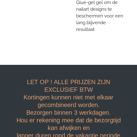
Glue-gel gel om de
nailart designs te
beschermen voor een
lang blijvende
resultaat
LET OP ! ALLE PRIJZEN ZIJN
EXCLUSIEF BTW
Kortingen kunnen niet met elkaar
gecombineerd worden.
Bezorgen binnen 3 werkdagen.
Hou er rekening mee dat de bezorgtijd
kan afwijken en
langer duren rond de vakantie periode