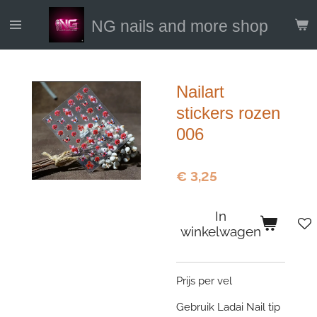
Ga
NG nails and more shop
direct
naar
de
hoofdinhoud
Nailart
stickers rozen
006
€ 3,25
In
winkelwagen
Prijs per vel
Gebruik Ladai Nail tip