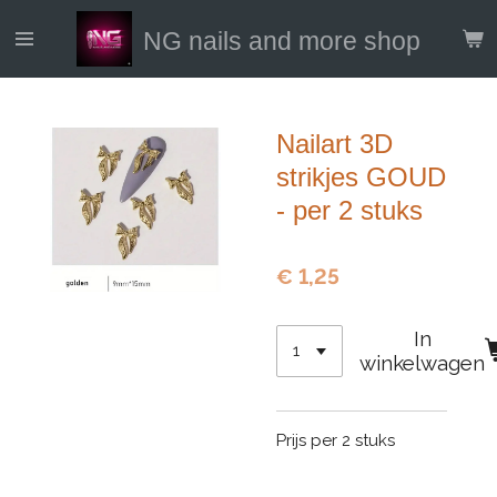
Ga
NG nails and more shop
direct
naar
de
hoofdinhoud
Nailart 3D
strikjes GOUD
- per 2 stuks
€ 1,25
In
winkelwagen
Prijs per 2 stuks