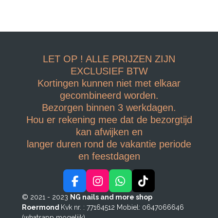
LET OP ! ALLE PRIJZEN ZIJN
EXCLUSIEF BTW
Kortingen kunnen niet met elkaar
gecombineerd worden.
Bezorgen binnen 3 werkdagen.
Hou er rekening mee dat de bezorgtijd
kan afwijken en
langer duren rond de vakantie periode
en feestdagen
F
I
W
T
a
n
h
i
© 2021 - 2023
NG nails and more shop
c
s
a
k
Roermond
Kvk nr. : 77164512
Mobiel: 0647066646
e
t
t
T
(whatsapp mogelijk)