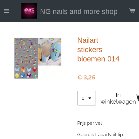
Ga
NG nails and more shop
direct
naar
de
hoofdinhoud
Nailart
stickers
bloemen 014
€ 3,25
In
winkelwagen
Prijs per vel
Gebruik Ladai Nail tip