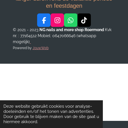
en feestdagen
F
I
W
T
a
n
h
i
© 2021 - 2023
NG nails and more shop Roermond
Kvk
c
s
a
k
nr. : 77164512
Mobiel: 0647066646 (whatsapp
e
t
t
T
mogelijk)
b
a
s
o
Powered by
JouwWeb
o
g
A
k
o
r
p
k
a
p
m
Deze website gebruikt cookies voor analyse-
doeleinden en/of het tonen van advertenties.
Door gebruik te blijven maken van de site gaat u
hiermee akkoord.