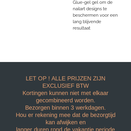
Glue-gel gel om de
nailart designs te
beschermen voor een
lang blijvende
resultaat
LET OP ! ALLE PRIJZEN ZIJN
EXCLUSIEF BTW
Kortingen kunnen niet met elkaar
gecombineerd worden.
Bezorgen binnen 3 werkdagen.
Hou er rekening mee dat de bezorgtijd
kan afwijken en
langer duren rond de vakantie periode