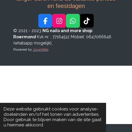
en feestdagen
F
I
W
T
a
n
h
i
© 2021 - 2023
NG nails and more shop
c
s
a
k
Roermond
Kvk nr. : 77164512
Mobiel: 0647066646
e
t
t
T
(whatsapp mogelijk)
b
a
s
o
Powered by
JouwWeb
o
g
A
k
o
r
p
k
a
p
m
Deze website gebruikt cookies voor analyse-
doeleinden en/of het tonen van advertenties.
Door gebruik te blijven maken van de site gaat
u hiermee akkoord.