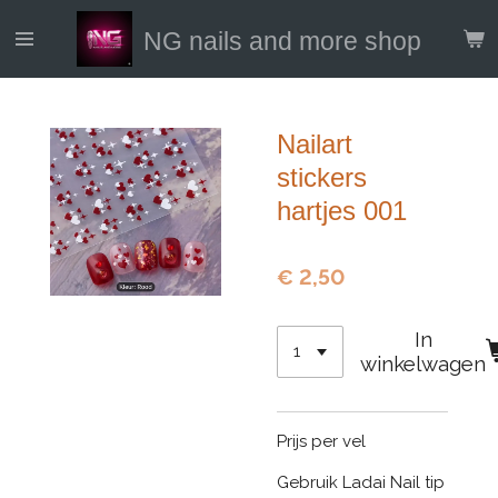
Ga
NG nails and more shop
direct
naar
de
hoofdinhoud
Nailart
stickers
hartjes 001
€ 2,50
In
winkelwagen
Prijs per vel
Gebruik Ladai Nail tip