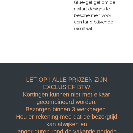
Glue-gel gel om de
nailart designs te
beschermen voor
een lang blijvende
resultaat
LET OP ! ALLE PRIJZEN ZIJN
EXCLUSIEF BTW
Kortingen kunnen niet met elkaar
gecombineerd worden.
Bezorgen binnen 3 werkdagen.
Hou er rekening mee dat de bezorgtijd
kan afwijken en
langer duren rond de vakantie periode