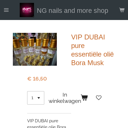
Ga
NG nails and more shop
direct
naar
de
hoofdinhoud
VIP DUBAI
pure
essentiële olië
Bora Musk
€ 16,50
In
winkelwagen
VIP DUBAI pure
essentiële olie Bora