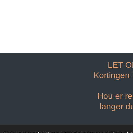
LET O
Kortingen
Hou er re
langer d
© 2021 - 2023
NG nails and more shop Roermon