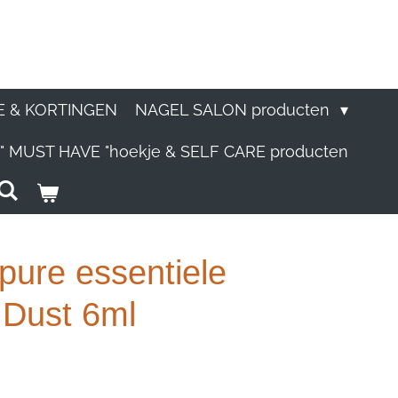
E & KORTINGEN
NAGEL SALON producten
" MUST HAVE "hoekje & SELF CARE producten
pure essentiele
 Dust 6ml