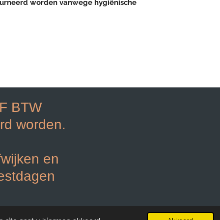
tourneerd worden vanwege hygiënische
EF BTW
rd worden.
fwijken en
eestdagen
Powered by
JouwWeb