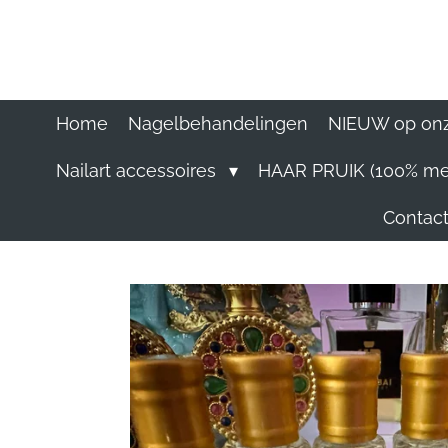
Ga
direct
naar
de
hoofdinhoud
Home
Nagelbehandelingen
NIEUW op onz
Nailart accessoires
HAAR PRUIK (100% me
Contact