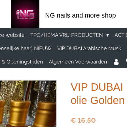
NG nails and more shop
e website
TPO/HEMA VRIJ PRODUCTEN
ACTI
nselijke haar) NIEUW
VIP DUBAI Arabische Musk
 & Openingstijden
Algemeen Voorwaarden
VIP DUBAI 
olie Golden
€ 16,50