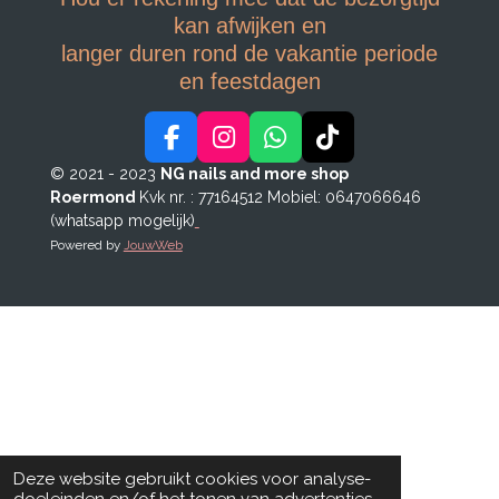
kan afwijken en
langer duren rond de vakantie periode
en feestdagen
F
I
W
T
a
n
h
i
© 2021 - 2023
NG nails and more shop
c
s
a
k
Roermond
Kvk nr. : 77164512
Mobiel: 0647066646
e
t
t
T
(whatsapp mogelijk)
b
a
s
o
Powered by
JouwWeb
o
g
A
k
o
r
p
k
a
p
m
Deze website gebruikt cookies voor analyse-