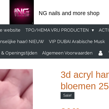
NG nails and more shop
e website
TPO/HEMA VRIJ PRODUCTEN
ACT
selijke haar) NIEUW
VIP DUBAI Arabische Musk
 & Openingstijden
Algemeen Voorwaarden
3d acryl h
bloemen 253
Sale!