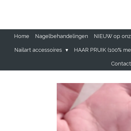
Ga
direct
naar
de
hoofdinhoud
Home
Nagelbehandelingen
NIEUW op onz
Nailart accessoires
HAAR PRUIK (100% men
Contact