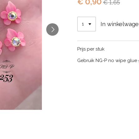
€ 0,90
€ 1,65
In winkelwag
Prijs per stuk
Gebruik NG-P no wipe glue 