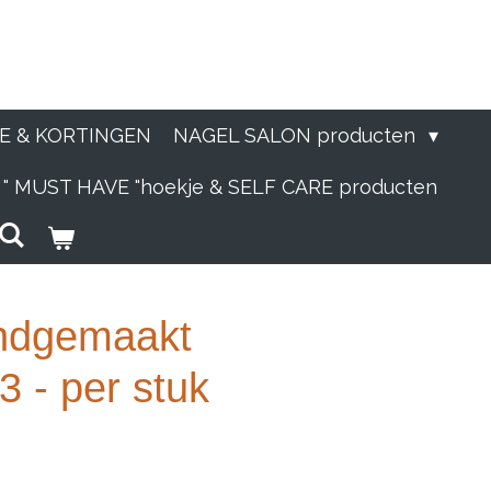
IE & KORTINGEN
NAGEL SALON producten
" MUST HAVE "hoekje & SELF CARE producten
andgemaakt
 - per stuk