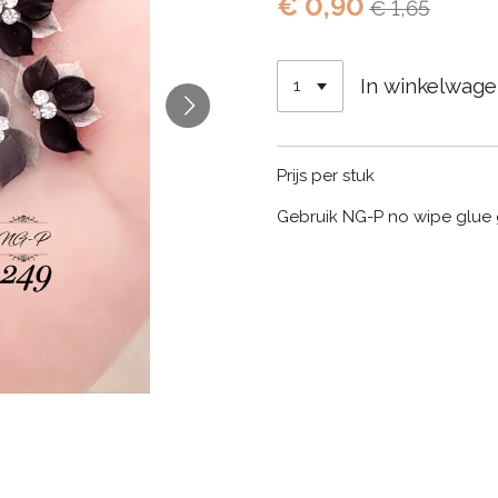
€ 0,90
€ 1,65
In winkelwag
Prijs per stuk
Gebruik NG-P no wipe glue 