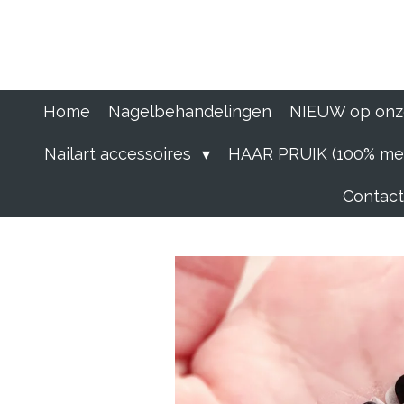
Ga
direct
naar
de
hoofdinhoud
Home
Nagelbehandelingen
NIEUW op onz
Nailart accessoires
HAAR PRUIK (100% men
Contact