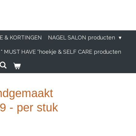
IE & KORTINGEN
NAGEL SALON producten
" MUST HAVE "hoekje & SELF CARE producten
andgemaakt
 - per stuk