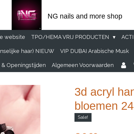
NG nails and more shop
e website
TPO/HEMA VRIJ PRODUCTEN
ACT
selijke haar) NIEUW
VIP DUBAI Arabische Musk
 & Openingstijden
Algemeen Voorwaarden
3d acryl h
bloemen 249
Sale!