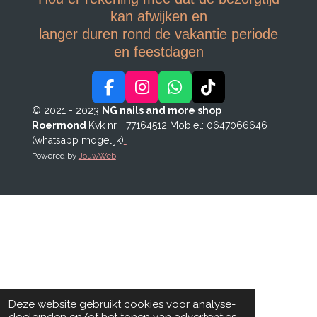
kan afwijken en
langer duren rond de vakantie periode
en feestdagen
F
I
W
T
a
n
h
i
© 2021 - 2023
NG nails and more shop
c
s
a
k
Roermond
Kvk nr. : 77164512
Mobiel: 0647066646
e
t
t
T
(whatsapp mogelijk)
b
a
s
o
Powered by
JouwWeb
o
g
A
k
o
r
p
k
a
p
m
Deze website gebruikt cookies voor analyse-