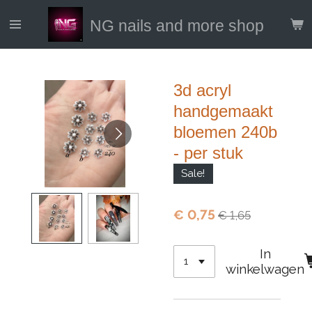
Ga
NG nails and more shop
direct
naar
de
hoofdinhoud
3d acryl
handgemaakt
bloemen 240b
- per stuk
Sale!
€ 0,75
€ 1,65
In
winkelwagen