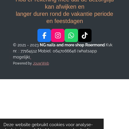
kan afwijken en
langer duren rond de vakantie periode
en feestdagen
F
I
W
T
a
n
h
i
© 2021 - 2023
NG nails and more shop Roermond
Kvk
c
s
a
k
nr. : 77164512
Mobiel: 0647066646 (whatsapp
e
t
t
T
mogelijk)
b
a
s
o
Powered by
JouwWeb
o
g
A
k
o
r
p
k
a
p
m
Deze website gebruikt cookies voor analyse-