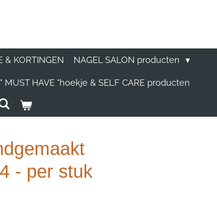
E & KORTINGEN
NAGEL SALON producten
" MUST HAVE "hoekje & SELF CARE producten
andgemaakt
 - per stuk