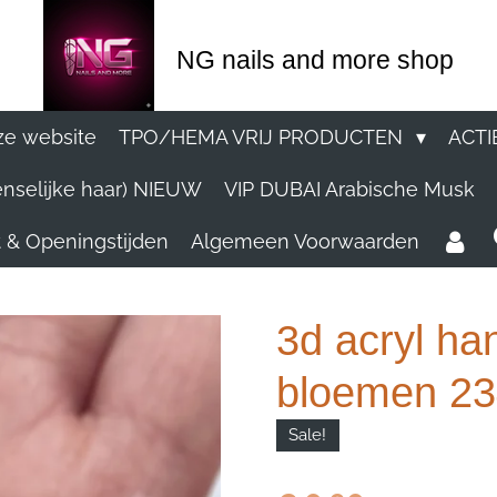
NG nails and more shop
e website
TPO/HEMA VRIJ PRODUCTEN
ACTI
nselijke haar) NIEUW
VIP DUBAI Arabische Musk
 & Openingstijden
Algemeen Voorwaarden
3d acryl h
bloemen 234
Sale!