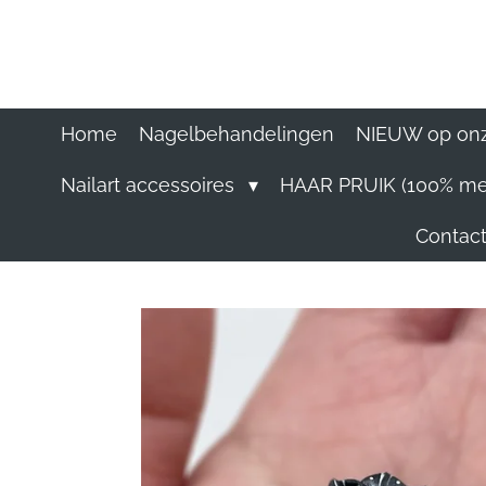
Ga
direct
naar
de
hoofdinhoud
Home
Nagelbehandelingen
NIEUW op onz
Nailart accessoires
HAAR PRUIK (100% me
Contact