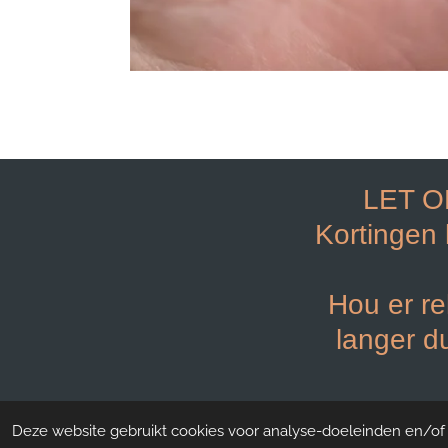
LET O
Kortingen
Hou er re
langer d
© 2021 - 2023
NG nails and more shop Roermon
Deze website gebruikt cookies voor analyse-doeleinden en/of h