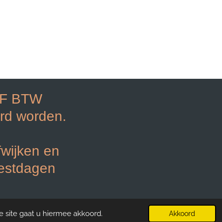
EF BTW
rd worden.
fwijken en
eestdagen
Powered by
JouwWeb
e site gaat u hiermee akkoord.
Akkoord