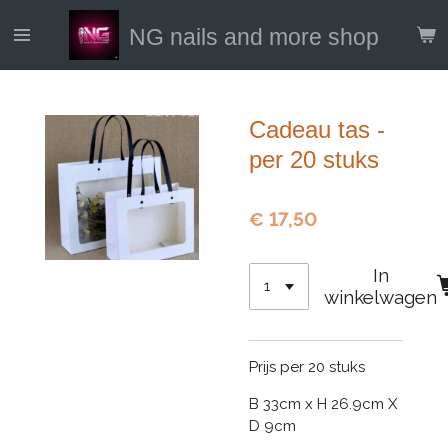
Ga
NG nails and more shop
direct
naar
de
hoofdinhoud
Cadeau tas -
per 20 stuks
€ 17,50
In
winkelwagen
Prijs per 20 stuks
B 33cm x H 26.9cm X
D 9cm