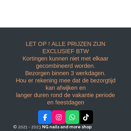
LET OP ! ALLE PRIJZEN ZIJN
EXCLUSIEF BTW
Kortingen kunnen niet met elkaar
gecombineerd worden.
Bezorgen binnen 3 werkdagen.
Hou er rekening mee dat de bezorgtijd
kan afwijken en
langer duren rond de vakantie periode
en feestdagen
F
I
W
T
a
n
h
i
© 2021 - 2023
NG nails and more shop