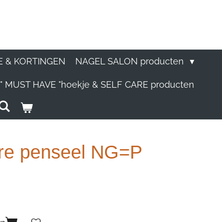
E & KORTINGEN
NAGEL SALON producten
" MUST HAVE "hoekje & SELF CARE producten
bre penseel NG=P