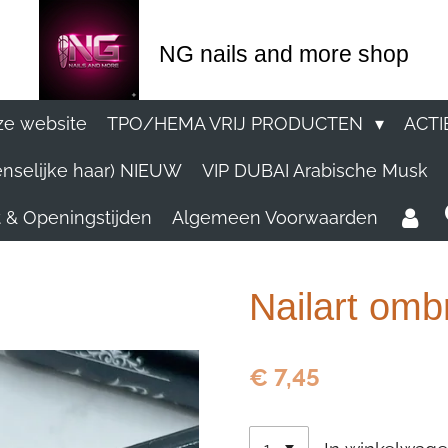
NG nails and more shop
e website
TPO/HEMA VRIJ PRODUCTEN
ACTI
nselijke haar) NIEUW
VIP DUBAI Arabische Musk
 & Openingstijden
Algemeen Voorwaarden
Nailart om
€ 7,45