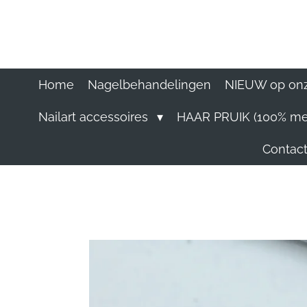
Ga
direct
naar
de
hoofdinhoud
Home
Nagelbehandelingen
NIEUW op onz
Nailart accessoires
HAAR PRUIK (100% me
Contact