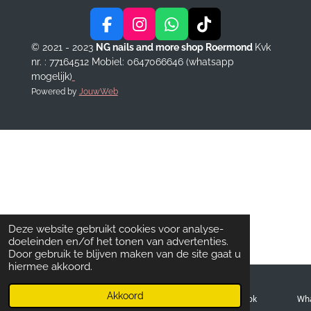
F
I
W
T
a
n
h
i
© 2021 - 2023
NG nails and more shop Roermond
Kvk
c
s
a
k
nr. : 77164512
Mobiel: 0647066646 (whatsapp
e
t
t
T
mogelijk)
b
a
s
o
Powered by
JouwWeb
o
g
A
k
o
r
p
k
a
p
m
Deze website gebruikt cookies voor analyse-
doeleinden en/of het tonen van advertenties.
Door gebruik te blijven maken van de site gaat u
hiermee akkoord.
Akkoord
E-mailadres
Telefoonnummer
Facebook
Wh