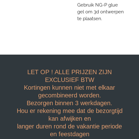
Gebruik NG-P glue
gel om 3d ontwerpen
te plaatsen.
LET OP ! ALLE PRIJZEN ZIJN
EXCLUSIEF BTW
Kortingen kunnen niet met elkaar
gecombineerd worden.
Bezorgen binnen 3 werkdagen.
Hou er rekening mee dat de bezorgtijd
kan afwijken en
langer duren rond de vakantie periode
en feestdagen