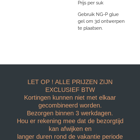
Prijs per suk
Gebruik NG-P glue
gel om 3d ontwerpen
te plaatsen.
LET OP ! ALLE PRIJZEN ZIJN
EXCLUSIEF BTW
Kortingen kunnen niet met elkaar
gecombineerd worden.
Bezorgen binnen 3 werkdagen.
Hou er rekening mee dat de bezorgtijd
kan afwijken en
langer duren rond de vakantie periode