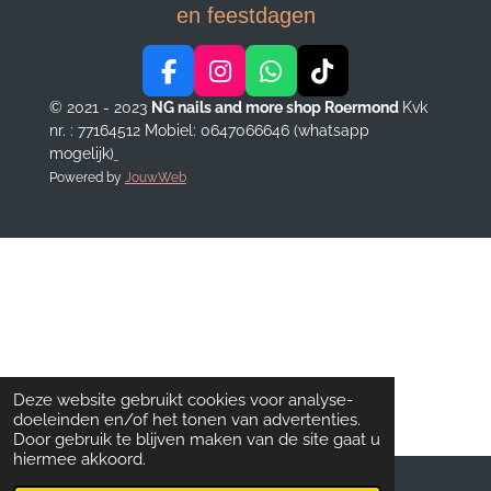
en feestdagen
F
I
W
T
a
n
h
i
© 2021 - 2023
NG nails and more shop Roermond
Kvk
c
s
a
k
nr. : 77164512
Mobiel: 0647066646 (whatsapp
e
t
t
T
mogelijk)
b
a
s
o
Powered by
JouwWeb
o
g
A
k
o
r
p
k
a
p
m
Deze website gebruikt cookies voor analyse-
doeleinden en/of het tonen van advertenties.
Door gebruik te blijven maken van de site gaat u
hiermee akkoord.