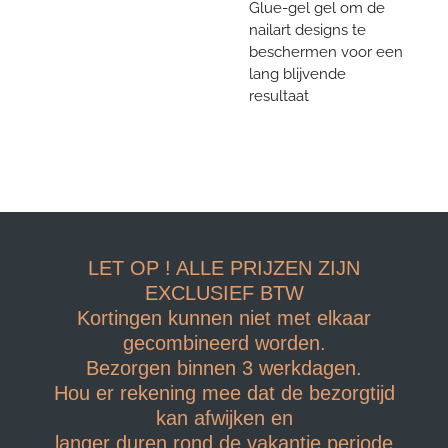
Glue-gel gel om de
nailart designs te
beschermen voor een
lang blijvende
resultaat
LET OP ! ALLE PRIJZEN ZIJN
EXCLUSIEF BTW
Kortingen kunnen niet met elkaar
gecombineerd worden.
Bezorgen binnen 3 werkdagen.
Hou er rekening mee dat de bezorgtijd
kan afwijken en
langer duren rond de vakantie periode