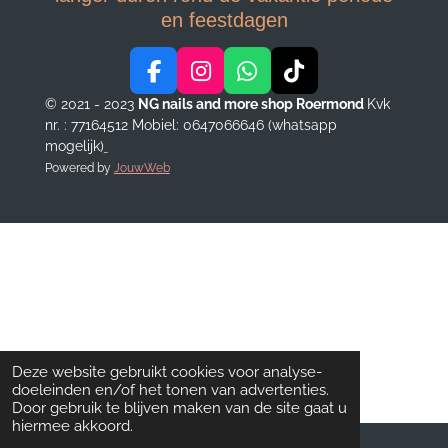
en feestdagen
F
I
W
T
a
n
h
i
© 2021 - 2023
NG nails and more shop Roermond
Kvk
c
s
a
k
nr. : 77164512
Mobiel: 0647066646 (whatsapp
e
t
t
T
mogelijk)
b
a
s
o
Powered by
JouwWeb
o
g
A
k
o
r
p
k
a
p
m
Deze website gebruikt cookies voor analyse-
doeleinden en/of het tonen van advertenties.
Door gebruik te blijven maken van de site gaat u
hiermee akkoord.