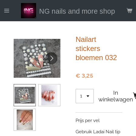
Ga
NG nails and more shop
direct
naar
de
hoofdinhoud
Nailart
stickers
bloemen 032
€ 3,25
In
winkelwagen
Prijs per vel
Gebruik Ladai Nail tip