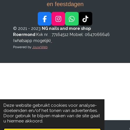
en feestdagen
F
I
W
T
a
n
h
i
© 2021 - 2023
NG nails and more shop
c
s
a
k
Roermond
Kvk nr. : 77164512
Mobiel: 0647066646
e
t
t
T
(whatsapp mogelijk)
b
a
s
o
Powered by
JouwWeb
o
g
A
k
o
r
p
k
a
p
m
Deze website gebruikt cookies voor analyse-
doeleinden en/of het tonen van advertenties.
Door gebruik te blijven maken van de site gaat
u hiermee akkoord.