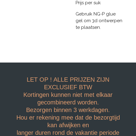
Prijs per suk
Gebruik NG-P glue
gel om 3d ontwerpen
te plaatsen.
LET OP ! ALLE PRIJZEN ZIJN
EXCLUSIEF BTW
Kortingen kunnen niet met elkaar
gecombineerd worden.
Bezorgen binnen 3 werkdagen.
Hou er rekening mee dat de bezorgtijd
kan afwijken en
langer duren rond de vakantie periode